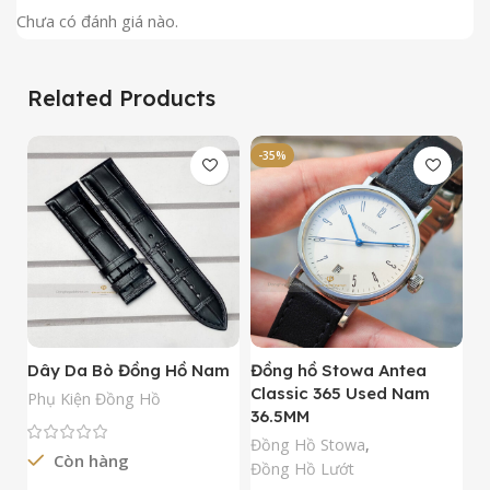
Chưa có đánh giá nào.
Related Products
-35%
-
Dây Da Bò Đồng Hồ Nam
Đồng hồ Stowa Antea
Đ
Classic 365 Used Nam
A
Phụ Kiện Đồng Hồ
36.5MM
M
N
Đồng Hồ Stowa
,
Còn hàng
Đ
Đồng Hồ Lướt