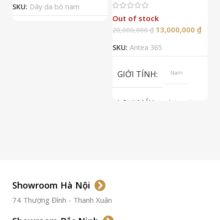
Đ
SKU:
Dây da bò nam
Out of stock
13,000,000
₫
20,000,000
₫
2
SKU:
Antea 365
S
GIỚI TÍNH
Nam
LOẠI MÁY
Automatic
ETA 2824-2
Top Grade
LOẠI KÍNH
Sapphire
LOẠI DÂY
Dây Da
Showroom Hà Nội
74 Thượng Đình - Thanh Xuân
CHẤT LIỆU VỎ
Thép
Không
Gỉ