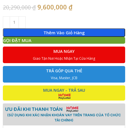
9,600,000
₫
20,290,000
₫
Thêm Vào Giỏ Hàng
GỌI ĐẶT MUA
MUA NGAY
Giao Tận Nơi Hoặc Nhận Tại Cửa Hàng
TRẢ GÓP QUA THẺ
Visa, Master, JCB
MUA NGAY - TRẢ SAU
ƯU ĐÃI KHI THANH TOÁN
(SỬ DỤNG KHI XÁC NHẬN KHOẢN VAY TRÊN TRANG CỦA TỔ CHỨC
TÀI CHÍNH)