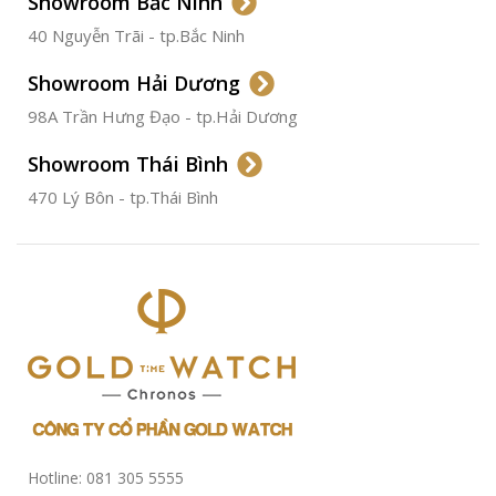
Showroom Bắc Ninh
40 Nguyễn Trãi - tp.Bắc Ninh
ĐƯỜNG KÍNH
36.5mm
Showroom Hải Dương
CHỐNG NƯỚC
50m
98A Trần Hưng Đạo - tp.Hải Dương
Showroom Thái Bình
TÌNH TRẠNG
Đã qua
sử
470 Lý Bôn - tp.Thái Bình
dụng
Hotline: 081 305 5555