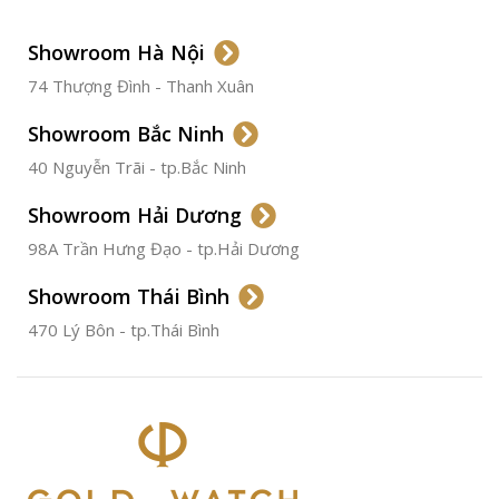
LOẠI DÂY
Dây Da
Showroom Hà Nội
74 Thượng Đình - Thanh Xuân
CHẤT LIỆU VỎ
Thép
Không
Gỉ
Showroom Bắc Ninh
40 Nguyễn Trãi - tp.Bắc Ninh
ĐƯỜNG KÍNH
36.5mm
Showroom Hải Dương
CHỐNG NƯỚC
50m
98A Trần Hưng Đạo - tp.Hải Dương
Showroom Thái Bình
TÌNH TRẠNG
Đã qua
sử
470 Lý Bôn - tp.Thái Bình
dụng