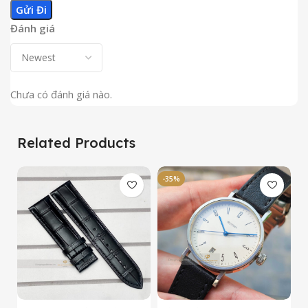
Đánh giá
Chưa có đánh giá nào.
Related Products
-35%
-