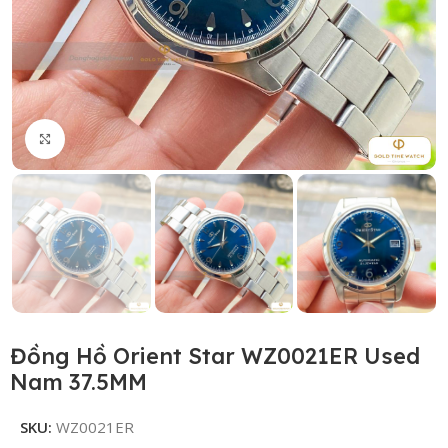
Click to enlarge
Đồng Hồ Orient Star WZ0021ER Used
Nam 37.5MM
SKU:
WZ0021ER