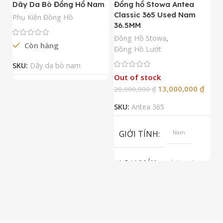
Dây Da Bò Đồng Hồ Nam
Đồng hồ Stowa Antea
Đ
Classic 365 Used Nam
A
Phụ Kiện Đồng Hồ
36.5MM
M
N
Đồng Hồ Stowa
,
Còn hàng
Đ
Đồng Hồ Lướt
Đ
SKU:
Dây da bò nam
Out of stock
13,000,000
₫
20,000,000
₫
2
SKU:
Antea 365
S
GIỚI TÍNH
Nam
LOẠI MÁY
Automatic
ETA 2824-2
Top Grade
LOẠI KÍNH
Sapphire