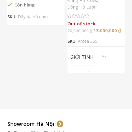
Đồng Hồ Stowa
,
Còn hàng
Đ
Đồng Hồ Lướt
Đ
SKU:
Dây da bò nam
Out of stock
13,000,000
₫
20,000,000
₫
2
SKU:
Antea 365
S
GIỚI TÍNH
Nam
LOẠI MÁY
Automatic
ETA 2824-2
Top Grade
LOẠI KÍNH
Sapphire
LOẠI DÂY
Dây Da
Showroom Hà Nội