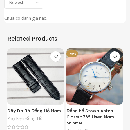
Chưa có đánh giá nào.
Related Products
-35%
-
Dây Da Bò Đồng Hồ Nam
Đồng hồ Stowa Antea
Đ
Classic 365 Used Nam
A
Phụ Kiện Đồng Hồ
36.5MM
M
N