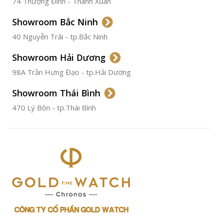
74 Thượng Đình - Thanh Xuân
CHẤT LIỆU VỎ
Thép
Không
Gỉ
Showroom Bắc Ninh
40 Nguyễn Trãi - tp.Bắc Ninh
ĐƯỜNG KÍNH
36.5mm
Showroom Hải Dương
CHỐNG NƯỚC
50m
98A Trần Hưng Đạo - tp.Hải Dương
Showroom Thái Bình
TÌNH TRẠNG
Đã qua
sử
470 Lý Bôn - tp.Thái Bình
dụng