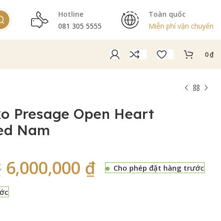
Hotline
Toàn quốc
081 305 5555
Miễn phí vận chuyển
0
₫
ko Presage Open Heart
sed Nam
6,000,000
₫
₫
Cho phép đặt hàng trước
ước