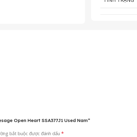
Presage Open Heart SSA377J1 Used Nam”
*
ường bắt buộc được đánh dấu