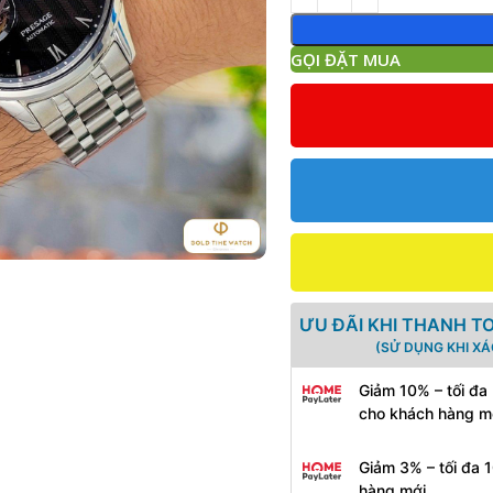
GỌI ĐẶT MUA
ƯU ĐÃI KHI THANH T
(SỬ DỤNG KHI X
Giảm 10% – tối đa
cho khách hàng m
Giảm 3% – tối đa 
hàng mới