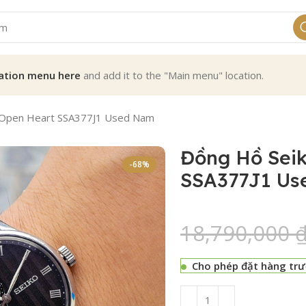
ation menu here
and add it to the "Main menu" location.
 Open Heart SSA377J1 Used Nam
Đồng Hồ Sei
-68%
SSA377J1 U
18,790,000
Cho phép đặt hàng tr