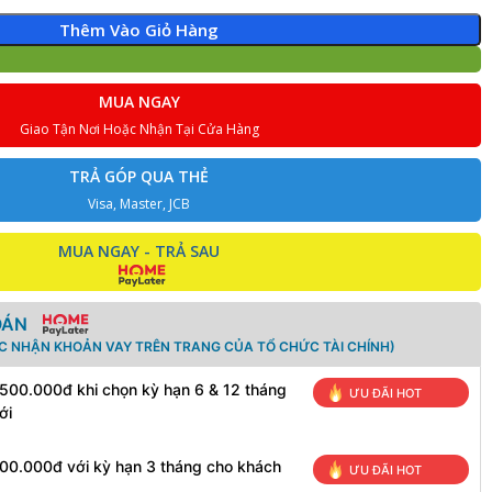
Thêm Vào Giỏ Hàng
MUA NGAY
Giao Tận Nơi Hoặc Nhận Tại Cửa Hàng
TRẢ GÓP QUA THẺ
Visa, Master, JCB
MUA NGAY - TRẢ SAU
OÁN
ÁC NHẬN KHOẢN VAY TRÊN TRANG CỦA TỔ CHỨC TÀI CHÍNH)
 500.000đ khi chọn kỳ hạn 6 & 12 tháng
ƯU ĐÃI HOT
ới
100.000đ với kỳ hạn 3 tháng cho khách
ƯU ĐÃI HOT