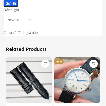
Đánh giá
Chưa có đánh giá nào.
Related Products
-35%
-