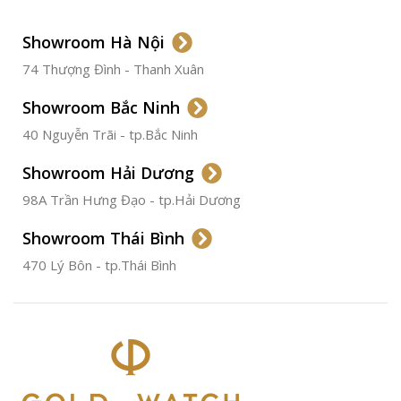
LOẠI DÂY
Dây Da
Showroom Hà Nội
74 Thượng Đình - Thanh Xuân
CHẤT LIỆU VỎ
Thép
Không
Gỉ
Showroom Bắc Ninh
40 Nguyễn Trãi - tp.Bắc Ninh
ĐƯỜNG KÍNH
36.5mm
Showroom Hải Dương
CHỐNG NƯỚC
50m
98A Trần Hưng Đạo - tp.Hải Dương
Showroom Thái Bình
TÌNH TRẠNG
Đã qua
sử
470 Lý Bôn - tp.Thái Bình
dụng