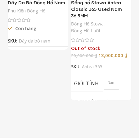
Dây Da Bò Đồng Hồ Nam
Đồng hồ Stowa Antea
Đ
Classic 365 Used Nam
A
Phụ Kiện Đồng Hồ
36.5MM
M
N
Đồng Hồ Stowa
,
Còn hàng
Đ
Đồng Hồ Lướt
Đ
SKU:
Dây da bò nam
Out of stock
13,000,000
₫
20,000,000
₫
2
SKU:
Antea 365
S
GIỚI TÍNH
Nam
LOẠI MÁY
Automatic
ETA 2824-2
Top Grade
LOẠI KÍNH
Sapphire