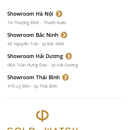
LOẠI DÂY
Dây Da
Showroom Hà Nội
74 Thượng Đình - Thanh Xuân
CHẤT LIỆU VỎ
Thép
Không
Gỉ
Showroom Bắc Ninh
40 Nguyễn Trãi - tp.Bắc Ninh
ĐƯỜNG KÍNH
36.5mm
Showroom Hải Dương
CHỐNG NƯỚC
50m
98A Trần Hưng Đạo - tp.Hải Dương
Showroom Thái Bình
TÌNH TRẠNG
Đã qua
sử
470 Lý Bôn - tp.Thái Bình
dụng