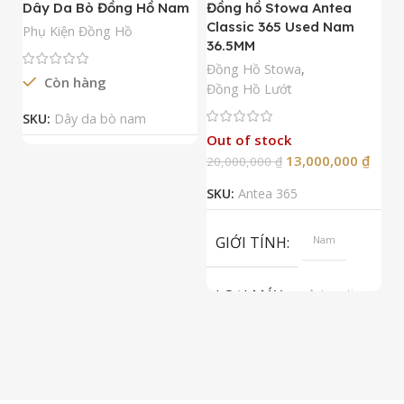
Dây Da Bò Đồng Hồ Nam
Đồng hồ Stowa Antea
Đ
Classic 365 Used Nam
A
Phụ Kiện Đồng Hồ
36.5MM
M
N
Đồng Hồ Stowa
,
Còn hàng
Đ
Đồng Hồ Lướt
Đ
SKU:
Dây da bò nam
Out of stock
13,000,000
₫
20,000,000
₫
2
SKU:
Antea 365
S
GIỚI TÍNH
Nam
LOẠI MÁY
Automatic
ETA 2824-2
Top Grade
LOẠI KÍNH
Sapphire