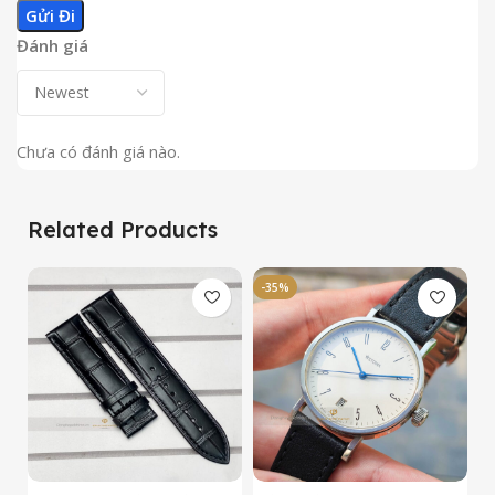
Đánh giá
Chưa có đánh giá nào.
Related Products
-35%
-