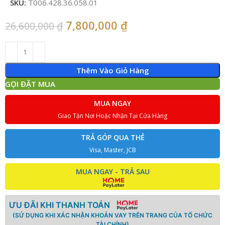
SKU:
T006.428.36.058.01
7,800,000
₫
26,600,000
₫
Thêm Vào Giỏ Hàng
GỌI ĐẶT MUA
MUA NGAY
Giao Tận Nơi Hoặc Nhận Tại Cửa Hàng
TRẢ GÓP QUA THẺ
Visa, Master, JCB
MUA NGAY - TRẢ SAU
ƯU ĐÃI KHI THANH TOÁN
(SỬ DỤNG KHI XÁC NHẬN KHOẢN VAY TRÊN TRANG CỦA TỔ CHỨC
TÀI CHÍNH)