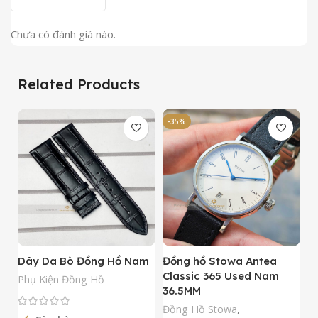
Chưa có đánh giá nào.
Related Products
-35%
-
Dây Da Bò Đồng Hồ Nam
Đồng hồ Stowa Antea
Đ
Classic 365 Used Nam
A
Phụ Kiện Đồng Hồ
36.5MM
M
N
Đồng Hồ Stowa
,