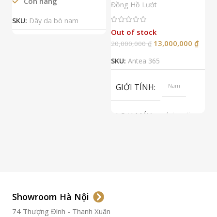
Còn hàng
Đ
Đồng Hồ Lướt
Đ
SKU:
Dây da bò nam
Out of stock
13,000,000
₫
20,000,000
₫
2
SKU:
Antea 365
S
GIỚI TÍNH
Nam
LOẠI MÁY
Automatic
ETA 2824-2
Top Grade
LOẠI KÍNH
Sapphire
LOẠI DÂY
Dây Da
Showroom Hà Nội
74 Thượng Đình - Thanh Xuân
CHẤT LIỆU VỎ
Thép