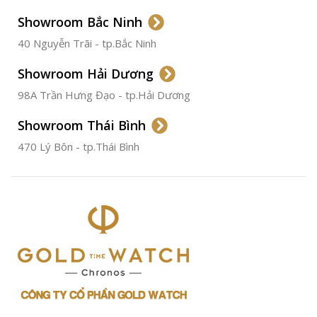
Không
Gỉ
Showroom Bắc Ninh
40 Nguyễn Trãi - tp.Bắc Ninh
ĐƯỜNG KÍNH
36.5mm
Showroom Hải Dương
CHỐNG NƯỚC
50m
98A Trần Hưng Đạo - tp.Hải Dương
Showroom Thái Bình
TÌNH TRẠNG
Đã qua
sử
470 Lý Bôn - tp.Thái Bình
dụng