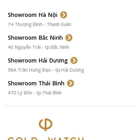
LOẠI DÂY
Dây Da
Showroom Hà Nội
74 Thượng Đình - Thanh Xuân
CHẤT LIỆU VỎ
Thép
Không
Gỉ
Showroom Bắc Ninh
40 Nguyễn Trãi - tp.Bắc Ninh
ĐƯỜNG KÍNH
36.5mm
Showroom Hải Dương
CHỐNG NƯỚC
50m
98A Trần Hưng Đạo - tp.Hải Dương
Showroom Thái Bình
TÌNH TRẠNG
Đã qua
sử
470 Lý Bôn - tp.Thái Bình
dụng