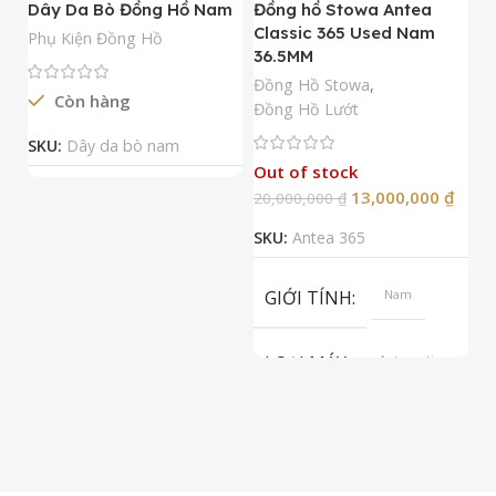
Dây Da Bò Đồng Hồ Nam
Đồng hồ Stowa Antea
Đ
Classic 365 Used Nam
A
Phụ Kiện Đồng Hồ
36.5MM
M
N
Đồng Hồ Stowa
,
Còn hàng
Đ
Đồng Hồ Lướt
Đ
SKU:
Dây da bò nam
Out of stock
13,000,000
₫
20,000,000
₫
2
SKU:
Antea 365
S
GIỚI TÍNH
Nam
LOẠI MÁY
Automatic
ETA 2824-2
Top Grade
LOẠI KÍNH
Sapphire