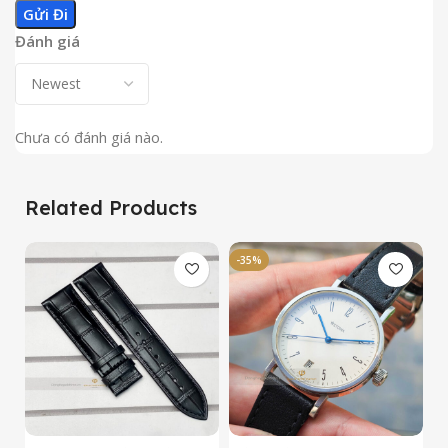
Đánh giá
Chưa có đánh giá nào.
Related Products
-35%
-