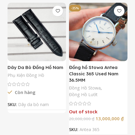
-35%
-
Dây Da Bò Đồng Hồ Nam
Đồng hồ Stowa Antea
Đ
Classic 365 Used Nam
A
Phụ Kiện Đồng Hồ
36.5MM
M
N
Đồng Hồ Stowa
,
Còn hàng
Đ
Đồng Hồ Lướt
Đ
SKU:
Dây da bò nam
Out of stock
13,000,000
₫
20,000,000
₫
2
SKU:
Antea 365