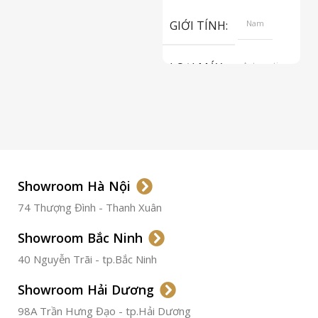
S
GIỚI TÍNH
Nam
LOẠI MÁY
Automatic
ETA 2824-2
Top Grade
LOẠI KÍNH
Sapphire
LOẠI DÂY
Dây Da
Showroom Hà Nội
74 Thượng Đình - Thanh Xuân
CHẤT LIỆU VỎ
Thép
Không
Gỉ
Showroom Bắc Ninh
40 Nguyễn Trãi - tp.Bắc Ninh
ĐƯỜNG KÍNH
36.5mm
Showroom Hải Dương
CHỐNG NƯỚC
50m
98A Trần Hưng Đạo - tp.Hải Dương