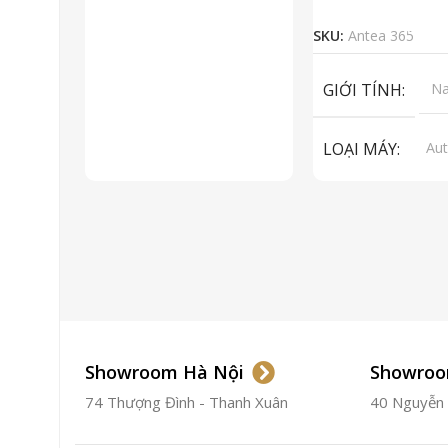
Đọc Tiếp
SKU:
Antea 365
GIỚI TÍNH
N
LOẠI MÁY
Aut
ET
To
LOẠI KÍNH
Sa
LOẠI DÂY
Dây
CHẤT LIỆU VỎ
Showroom Hà Nội
Showroo
74 Thượng Đình - Thanh Xuân
40 Nguyễn T