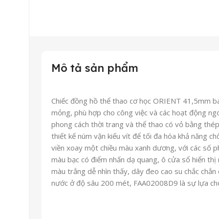
Mô tả sản phẩm
Chiếc đồng hồ thể thao cơ học ORIENT 41,5mm bán 
mỏng, phù hợp cho công việc và các hoạt động ngo
phong cách thời trang và thể thao có vỏ bằng thé
thiết kế núm vặn kiếu vít để tối đa hóa khả năng 
viền xoay một chiều màu xanh dương, với các số p
màu bạc có điểm nhấn dạ quang, ô cửa sổ hiển thị n
màu trắng dễ nhìn thấy, dây đeo cao su chắc chắn
nước ở độ sâu 200 mét, FAA02008D9 là sự lựa chọn