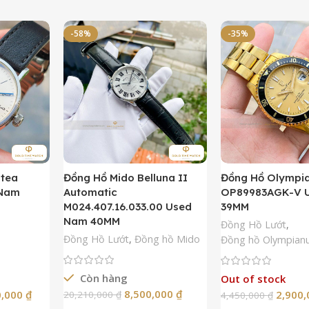
-58%
-35%
ntea
Đồng Hồ Mido Belluna II
Đồng Hồ Olympi
 Nam
Automatic
OP89983AGK-V 
M024.407.16.033.00 Used
39MM
Nam 40MM
Đồng Hồ Lướt
,
Đồng Hồ Lướt
,
Đồng hồ Mido
Đồng hồ Olympian
Còn hàng
Out of stock
8,500,000
₫
0,000
₫
2,900
20,210,000
₫
4,450,000
₫