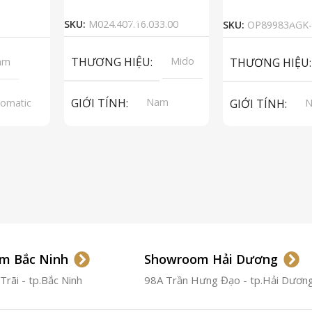
Thêm Vào Giỏ Hàng
Đọc Tiế
SKU:
M024.407.16.033.00
SKU:
OP89983AGK-
THƯƠNG HIỆU
Mido
am
THƯƠNG HIỆU
GIỚI TÍNH
Nam
omatic
GIỚI TÍNH
A 2824-2
p Grade
LOẠI MÁY
Automatic
LOẠI MÁY
Au
pphire
LOẠI KÍNH
Sapphire
LOẠI KÍNH
S
 Da
LOẠI DÂY
Thép không
LOẠI DÂY
Th
gỉ 316L
gỉ
Thép
m Bắc Ninh
Showroom Hải Dương
Không
Gỉ
CHẤT LIỆU VỎ
Thép
CHỐNG NƯỚC
rãi - tp.Bắc Ninh
98A Trần Hưng Đạo - tp.Hải Dươn
không
gỉ