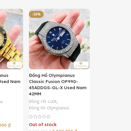
-38%
-50%
anus
Đồng Hồ Olympianus
Đồng Hồ Orient 
Used Nam
Classic Fusion OP990-
Kamasu Limited 
45ADDGS-GL-X Used Nam
AA0007A09A U
42MM
42MM
Đồng Hồ Lướt
,
Đồng Hồ Lướt
,
Đồ
us
Đồng hồ Olympianus
Còn hàng
Out of stock
5,50
,000
₫
10,900,000
₫