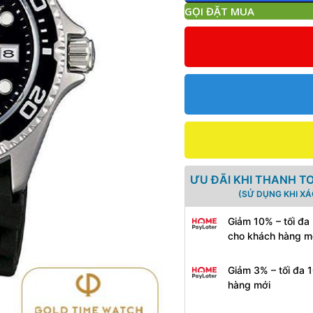
GỌI ĐẶT MUA
ƯU ĐÃI KHI THANH T
(SỬ DỤNG KHI X
Giảm 10% – tối đa
cho khách hàng m
Giảm 3% – tối đa 
hàng mới