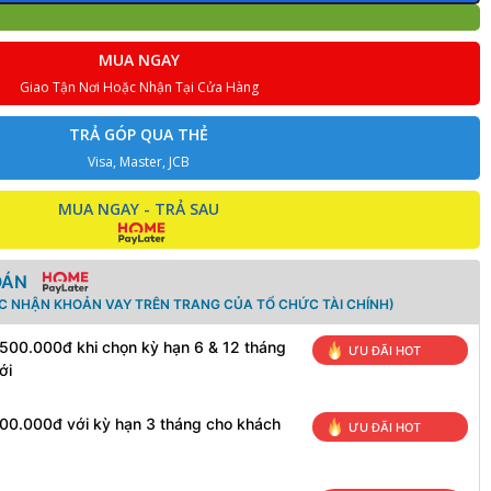
MUA NGAY
Giao Tận Nơi Hoặc Nhận Tại Cửa Hàng
TRẢ GÓP QUA THẺ
Visa, Master, JCB
MUA NGAY - TRẢ SAU
OÁN
ÁC NHẬN KHOẢN VAY TRÊN TRANG CỦA TỔ CHỨC TÀI CHÍNH)
 500.000đ khi chọn kỳ hạn 6 & 12 tháng
ƯU ĐÃI HOT
ới
100.000đ với kỳ hạn 3 tháng cho khách
ƯU ĐÃI HOT