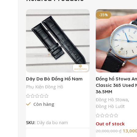
-35%
Dây Da Bò Đồng Hồ Nam
Đồng hồ Stowa A
Classic 365 Used
Phụ Kiện Đồng Hồ
36.5MM
Đồng Hồ Stowa
,
Còn hàng
Đồng Hồ Lướt
Đọc Tiếp
SKU:
Dây da bò nam
Out of stock
13,00
20,000,000
₫