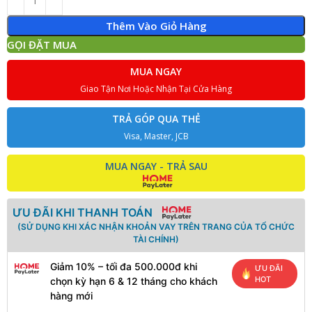
Thêm Vào Giỏ Hàng
GỌI ĐẶT MUA
MUA NGAY
Giao Tận Nơi Hoặc Nhận Tại Cửa Hàng
TRẢ GÓP QUA THẺ
Visa, Master, JCB
MUA NGAY - TRẢ SAU
ƯU ĐÃI KHI THANH TOÁN
(SỬ DỤNG KHI XÁC NHẬN KHOẢN VAY TRÊN TRANG CỦA TỔ CHỨC
TÀI CHÍNH)
Giảm 10% – tối đa 500.000đ khi
ƯU ĐÃI
HOT
chọn kỳ hạn 6 & 12 tháng cho khách
hàng mới