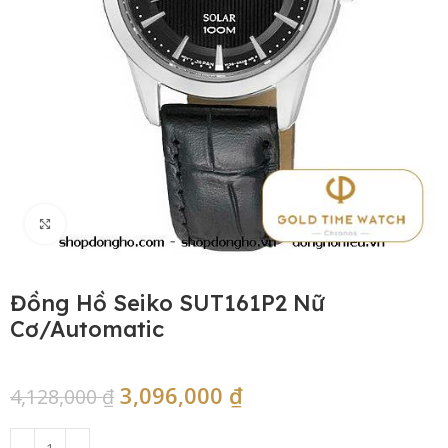
Click to enlarge
Đồng Hồ Seiko SUT161P2 Nữ
Cơ/Automatic
3,096,000
₫
4,128,000
₫