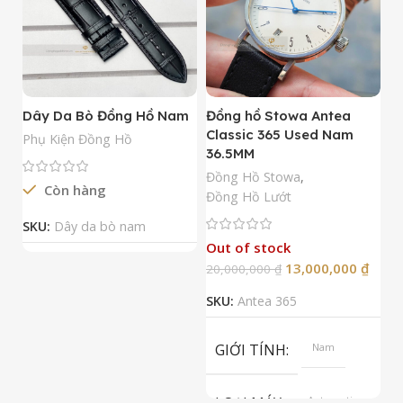
Dây Da Bò Đồng Hồ Nam
Đồng hồ Stowa Antea
Đ
Classic 365 Used Nam
A
Phụ Kiện Đồng Hồ
36.5MM
M
N
Đồng Hồ Stowa
,
Còn hàng
Đ
Đồng Hồ Lướt
Đ
SKU:
Dây da bò nam
Out of stock
13,000,000
₫
20,000,000
₫
2
SKU:
Antea 365
S
GIỚI TÍNH
Nam
LOẠI MÁY
Automatic