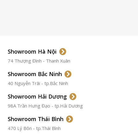
ETA 2824-2
Top Grade
LOẠI KÍNH
Sapphire
LOẠI DÂY
Dây Da
Showroom Hà Nội
74 Thượng Đình - Thanh Xuân
CHẤT LIỆU VỎ
Thép
Không
Gỉ
Showroom Bắc Ninh
40 Nguyễn Trãi - tp.Bắc Ninh
ĐƯỜNG KÍNH
36.5mm
Showroom Hải Dương
CHỐNG NƯỚC
50m
98A Trần Hưng Đạo - tp.Hải Dương
Showroom Thái Bình
TÌNH TRẠNG
Đã qua
sử
470 Lý Bôn - tp.Thái Bình
dụng