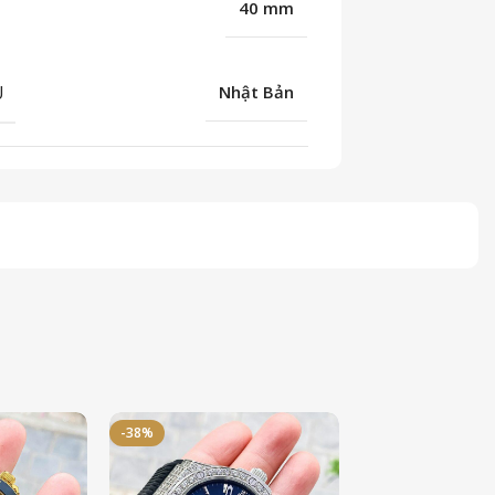
40 mm
U
Nhật Bản
-38%
-50%