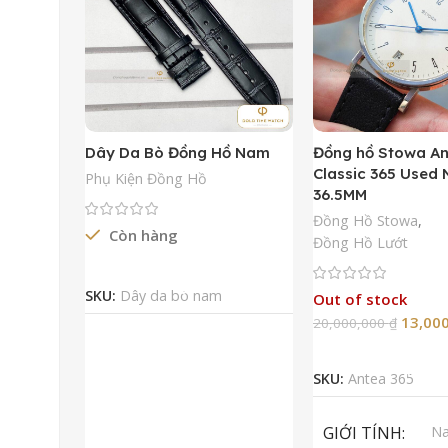
Dây Da Bò Đồng Hồ Nam
Đồng hồ Stowa A
Classic 365 Used
Phụ Kiện Đồng Hồ
36.5MM
Đồng Hồ Stowa
,
Còn hàng
Đồng Hồ Lướt
Đọc Tiếp
SKU:
Dây da bò nam
Out of stock
13,00
20,000,000
₫
Đọc Tiếp
SKU:
Antea 365
GIỚI TÍNH
N