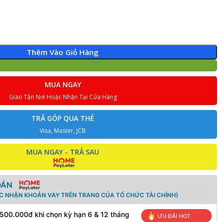
Thêm Vào Giỏ Hàng
MUA NGAY
Giao Tận Nơi Hoặc Nhận Tại Cửa Hàng
TRẢ GÓP QUA THẺ
Visa, Master, JCB
MUA NGAY - TRẢ SAU
OÁN
ÁC NHẬN KHOẢN VAY TRÊN TRANG CỦA TỔ CHỨC TÀI CHÍNH)
 500.000đ khi chọn kỳ hạn 6 & 12 tháng
ƯU ĐÃI HOT