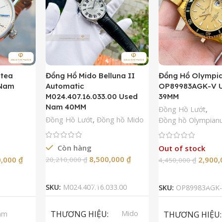
ntea
Đồng Hồ Mido Belluna II
Đồng Hồ Olympi
 Nam
Automatic
OP89983AGK-V 
M024.407.16.033.00 Used
39MM
Nam 40MM
Đồng Hồ Lướt
,
Đồng Hồ Lướt
,
Đồng hồ Mido
Đồng hồ Olympian
Còn hàng
Out of stock
8,500,000
₫
0,000
₫
2,900
20,210,000
₫
4,450,000
₫
Thêm Vào Giỏ Hàng
Đọc Tiế
SKU:
M024.407.16.033.00
SKU:
OP89983AGK-
THƯƠNG HIỆU
Mido
am
THƯƠNG HIỆU