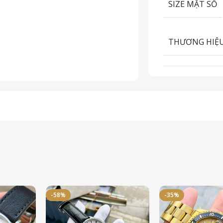
SIZE MẶT SỐ
THƯƠNG HIỆ
-58%
-35%