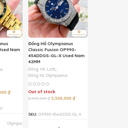
anus
Đồng Hồ Olympianus
Đồng Hồ Orient 
Used Nam
Classic Fusion OP990-
Kamasu Limited 
45ADDGS-GL-X Used Nam
AA0007A09A U
42MM
42MM
Đồng Hồ Lướt
,
Đồng Hồ Lướt
,
Đồ
us
Đồng hồ Olympianus
Còn hàng
Out of stock
5,50
,000
₫
10,900,000
₫
5,500,000
₫
8,900,000
₫
Thêm Vào G
p
Đọc Tiếp
SKU:
RA-AA0007A
V
SKU:
OP990-45ADDGS-GL-X
LOẠI MÁY
A
Olympianus