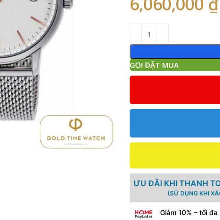
6,060,000
₫
GỌI ĐẶT MUA
ƯU ĐÃI KHI THANH T
(SỬ DỤNG KHI X
Giảm 10% – tối đa