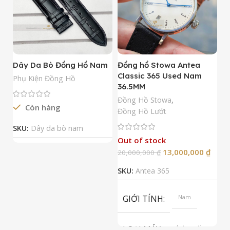
Dây Da Bò Đồng Hồ Nam
Đồng hồ Stowa Antea
Đ
Classic 365 Used Nam
A
Phụ Kiện Đồng Hồ
36.5MM
M
N
Đồng Hồ Stowa
,
Còn hàng
Đ
Đồng Hồ Lướt
Đ
SKU:
Dây da bò nam
Out of stock
13,000,000
₫
20,000,000
₫
2
SKU:
Antea 365
S
GIỚI TÍNH
Nam
LOẠI MÁY
Automatic