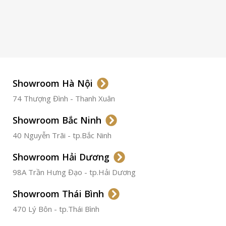
ETA 2824-2
Top Grade
LOẠI KÍNH
Sapphire
LOẠI DÂY
Dây Da
Showroom Hà Nội
74 Thượng Đình - Thanh Xuân
CHẤT LIỆU VỎ
Thép
Không
Gỉ
Showroom Bắc Ninh
40 Nguyễn Trãi - tp.Bắc Ninh
ĐƯỜNG KÍNH
36.5mm
Showroom Hải Dương
CHỐNG NƯỚC
50m
98A Trần Hưng Đạo - tp.Hải Dương
Showroom Thái Bình
TÌNH TRẠNG
Đã qua
sử
470 Lý Bôn - tp.Thái Bình
dụng