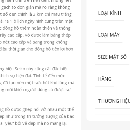
ét gạch to đơn giản mà rõ ràng không
LOẠI KÍNH
ặt số đen chính là 3 kim chỉ màu trắng
goài ra 1 ô lịch ngày hình cung trên mặt
 đồng hồ thêm hoàn thiện và thống
LOẠI MÁY
g trầy cao cấp, vỏ được làm bằng thép
nét cao cấp và sang trọng không
 điều thời gian cho đồng hồ tiện lợi hơn
SIZE MẶT SỐ
 hiệu Seiko này cũng rất đặc biệt
́ch sự hiện đại. Tinh tế đến mức
HÃNG
ng đã tạo nên một sức hút khó lòng mà
ớng mới khiến người dùng có được sự
THƯƠNG HIỆ
ồng hồ được ghép nối với nhau một thể
ẹp như trong trí tưởng tượng của bao
ã “yêu” bởi vẻ đẹp mà nó mang lại.