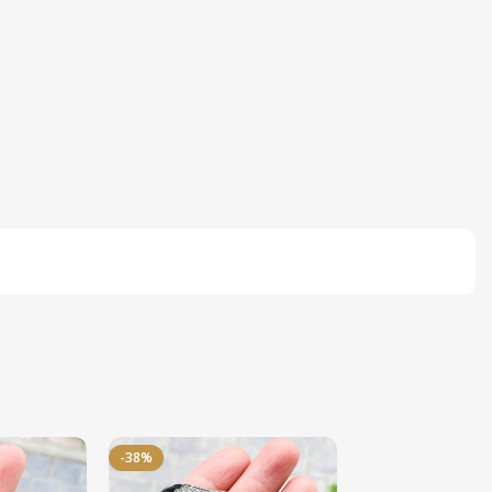
-38%
-50%