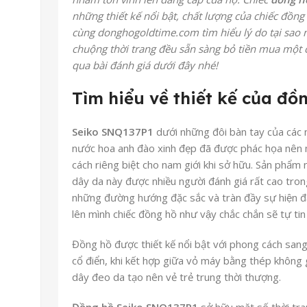
những thiết kế nổi bật, chất lượng của chiếc đồ
cùng donghogoldtime.com tìm hiểu lý do tại sao 
chuộng thời trang đều sẵn sàng bỏ tiền mua một 
qua bài đánh giá dưới đây nhé!
Tìm hiểu về thiết kế của
đồn
Seiko SNQ137P1
dưới những đôi bàn tay của các n
nước hoa anh đào xinh đẹp đã được phác họa nên
cách riêng biệt cho nam giới khi sở hữu. Sản phẩ
dây da này được nhiều người đánh giá rất cao tron
những đường hướng đặc sắc và tràn đầy sự hiện đại
lên mình chiếc đồng hồ như vậy chắc chắn sẽ tự t
Đồng hồ được thiết kế nổi bật với phong cách sang tr
cổ điển, khi kết hợp giữa vỏ máy bằng thép không g
dây đeo da tạo nên vẻ trẻ trung thời thượng.
Đồng hồ Seiko SNQ137P1
sở hữu mặt số thời t