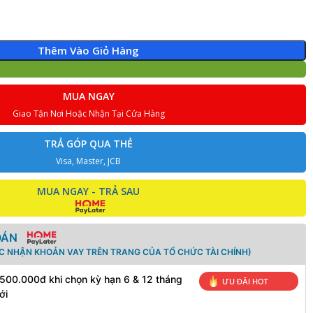
Thêm Vào Giỏ Hàng
MUA NGAY
Giao Tận Nơi Hoặc Nhận Tại Cửa Hàng
TRẢ GÓP QUA THẺ
Visa, Master, JCB
MUA NGAY - TRẢ SAU
OÁN
ÁC NHẬN KHOẢN VAY TRÊN TRANG CỦA TỔ CHỨC TÀI CHÍNH)
 500.000đ khi chọn kỳ hạn 6 & 12 tháng
ƯU ĐÃI HOT
ới