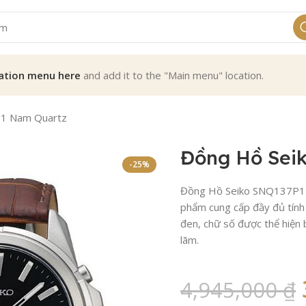
ation menu here
and add it to the "Main menu" location.
1 Nam Quartz
Đồng Hồ Sei
-25%
Đồng Hồ Seiko SNQ137P1 vớ
phẩm cung cấp đầy đủ tính 
đen, chữ số được thể hiện b
lãm.
4,945,000
₫