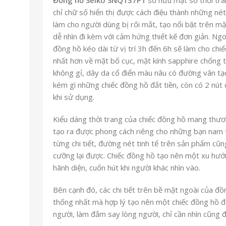
chỉ chữ số hiển thị được cách điệu thành những n
làm cho người dùng bị rối mắt, tạo nổi bật trên m
dễ nhìn đi kèm với cảm hứng thiết kế đơn giản. N
đồng hồ kéo dài từ vị trí 3h đến 6h sẽ làm cho chiếc
nhất hơn về mặt bố cục, mặt kính sapphire chốn
không gỉ, dây da cổ điển màu nâu có đường vân tạo 
kém gì những chiếc đồng hồ đắt tiền, còn có 2 nút
khi sử dụng.
Kiểu dáng thời trang của chiếc đồng hồ mang thương
tạo ra được phong cách riêng cho những bạn nam thi
từng chi tiết, đường nét tinh tế trên sản phẩm cũ
cưỡng lại được. Chiếc đồng hồ tạo nên một xu hư
hãnh diện, cuốn hút khi người khác nhìn vào.
Bên cạnh đó, các chi tiết trên bề mặt ngoài của đ
thống nhất mà hợp lý tạo nên một chiếc đồng hồ đ
người, làm đắm say lòng người, chỉ cần nhìn cũng đ