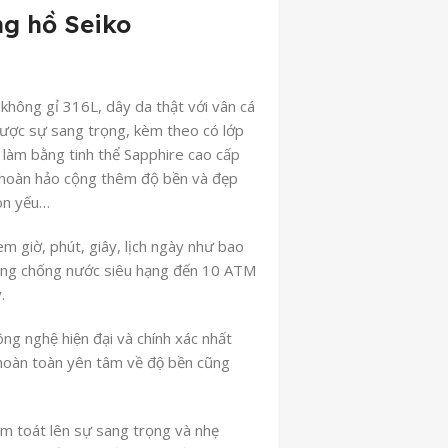
g hồ Seiko
không gỉ 316L, dây da thật với vân cá
được sự sang trọng, kèm theo có lớp
nh làm bằng tinh thể Sapphire cao cấp
 hoàn hảo cộng thêm độ bền và đẹp
mòn yếu…
m giờ, phút, giây, lịch ngày như bao
ả năng chống nước siêu hạng đến 10 ATM
.
hệ hiện đại và chính xác nhất
hoàn toàn yên tâm về độ bền cũng
̀m toát lên sự sang trọng và nhẹ