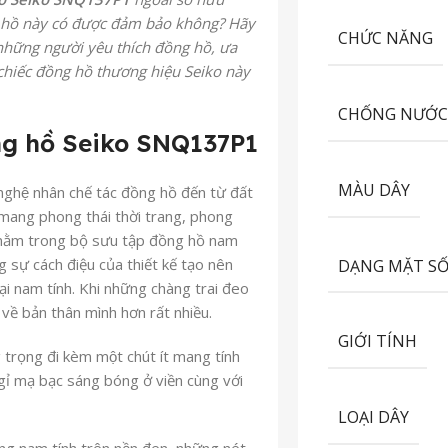
ng hồ này có được đảm bảo không? Hãy
CHỨC NĂNG
những người yêu thích đồng hồ, ưa
chiếc đồng hồ thương hiệu Seiko này
CHỐNG NƯỚ
g hồ Seiko SNQ137P1
MÀU DÂY
ghệ nhân chế tác đồng hồ đến từ đất
 mang phong thái thời trang, phong
m nằm trong bộ sưu tập đồng hồ nam
g sự cách điệu của thiết kế tạo nên
DẠNG MẶT S
 nam tính. Khi những chàng trai đeo
in về bản thân mình hơn rất nhiều.
GIỚI TÍNH
ọng đi kèm một chút ít mang tính
ỉ mạ bạc sáng bóng ở viền cùng với
LOẠI DÂY
rang nam tính trên nền đen, những nét