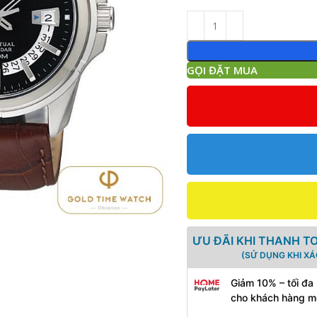
GỌI ĐẶT MUA
ƯU ĐÃI KHI THANH T
(SỬ DỤNG KHI X
Giảm 10% – tối đa
cho khách hàng m