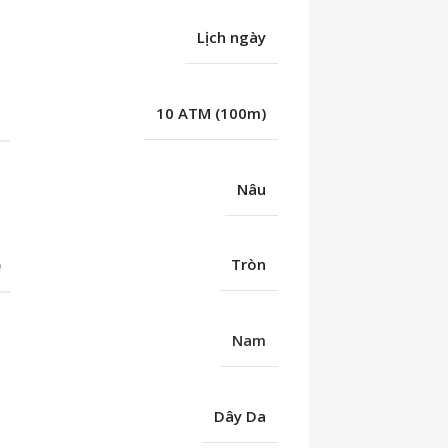
Lịch ngày
C
10 ATM (100m)
Nâu
Ố
Tròn
Nam
Dây Da