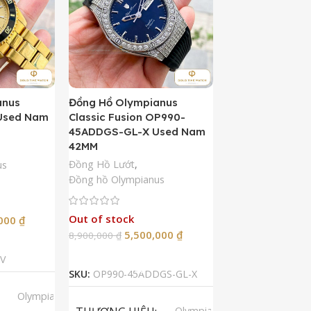
anus
Đồng Hồ Olympianus
Đồng Hồ Orient 
Used Nam
Classic Fusion OP990-
Kamasu Limited 
45ADDGS-GL-X Used Nam
AA0007A09A U
42MM
42MM
Đồng Hồ Lướt
,
Đồng Hồ Lướt
,
Đồ
us
Đồng hồ Olympianus
Còn hàng
Out of stock
5,50
,000
₫
10,900,000
₫
5,500,000
₫
8,900,000
₫
Thêm Vào G
p
Đọc Tiếp
SKU:
RA-AA0007A
V
SKU:
OP990-45ADDGS-GL-X
LOẠI MÁY
A
Olympianus
Olympianus