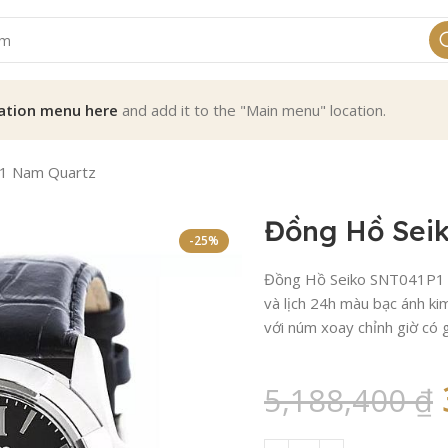
ation menu here
and add it to the "Main menu" location.
1 Nam Quartz
Đồng Hồ Sei
-25%
Đồng Hồ Seiko SNT041P1 Na
và lịch 24h màu bạc ánh ki
với núm xoay chỉnh giờ có 
5,188,400
₫