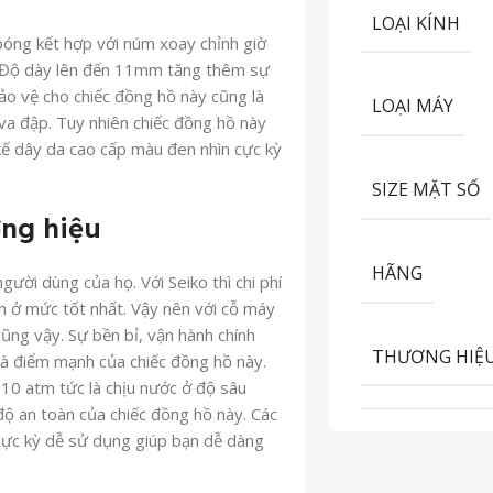
LOẠI KÍNH
óng kết hợp với núm xoay chỉnh giờ
. Độ dày lên đến 11mm tăng thêm sự
ảo vệ cho chiếc đồng hồ này cũng là
LOẠI MÁY
 va đập. Tuy nhiên chiếc đồng hồ này
t kế dây da cao cấp màu đen nhìn cực kỳ
SIZE MẶT SỐ
ng hiệu
HÃNG
gười dùng của họ. Với Seiko thì chi phí
n ở mức tốt nhất. Vậy nên với cỗ máy
ng vậy. Sự bền bỉ, vận hành chính
THƯƠNG HIỆ
 là điểm mạnh của chiếc đồng hồ này.
 10 atm tức là chịu nước ở độ sâu
ộ an toàn của chiếc đồng hồ này. Các
 cực kỳ dễ sử dụng giúp bạn dễ dàng