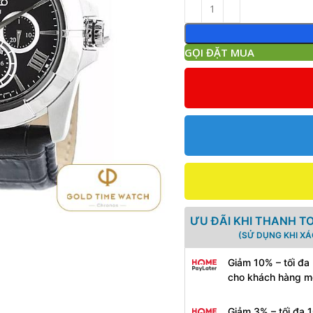
GỌI ĐẶT MUA
ƯU ĐÃI KHI THANH T
(SỬ DỤNG KHI X
Giảm 10% – tối đa
cho khách hàng m
Giảm 3% – tối đa 