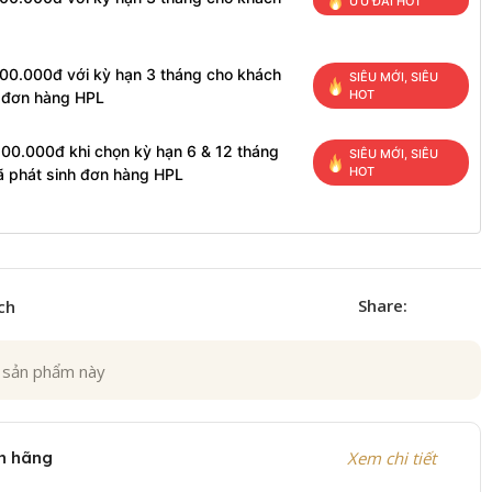
ƯU ĐÃI HOT
100.000đ với kỳ hạn 3 tháng cho khách
SIÊU MỚI, SIÊU
HOT
h đơn hàng HPL
200.000đ khi chọn kỳ hạn 6 & 12 tháng
SIÊU MỚI, SIÊU
HOT
ã phát sinh đơn hàng HPL
Share:
ch
 sản phẩm này
h hãng
Xem chi tiết