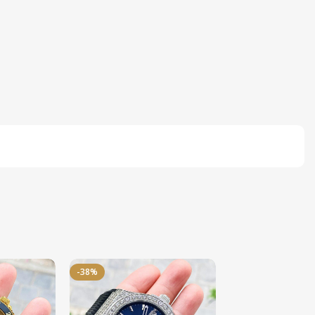
-38%
-50%