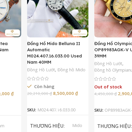
ntea
Đồng Hồ Mido Belluna II
Đồng Hồ Olympi
 Nam
Automatic
OP89983AGK-V 
M024.407.16.033.00 Used
39MM
Nam 40MM
Đồng Hồ Lướt
,
Đồng Hồ Lướt
,
Đồng hồ Mido
Đồng hồ Olympian
Còn hàng
Out of stock
8,500,000
₫
0,000
₫
2,900
20,210,000
₫
4,450,000
₫
Thêm Vào Giỏ Hàng
Đọc Tiế
SKU:
M024.407.16.033.00
SKU:
OP89983AGK-
THƯƠNG HIỆU
Mido
am
THƯƠNG HIỆU