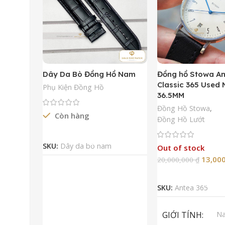
Dây Da Bò Đồng Hồ Nam
Đồng hồ Stowa A
Classic 365 Used
Phụ Kiện Đồng Hồ
36.5MM
Đồng Hồ Stowa
,
Còn hàng
Đồng Hồ Lướt
Đọc Tiếp
SKU:
Dây da bò nam
Out of stock
13,00
20,000,000
₫
Đọc Tiếp
SKU:
Antea 365
GIỚI TÍNH
N