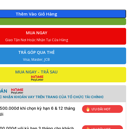
Thêm Vào Giỏ Hàng
MUA NGAY
Giao Tận Nơi Hoặc Nhận Tại Cửa Hàng
TRẢ GÓP QUA THẺ
Visa, Master, JCB
MUA NGAY - TRẢ SAU
OÁN
ÁC NHẬN KHOẢN VAY TRÊN TRANG CỦA TỔ CHỨC TÀI CHÍNH)
 500.000đ khi chọn kỳ hạn 6 & 12 tháng
ƯU ĐÃI HOT
ới
100.000đ với kỳ hạn 3 tháng cho khách