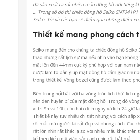
đã sản xuất ra rất nhiều mẫu đồng hồ nổi tiếng khắ
… Trong số đó thì chiếc đồng hồ Seiko SNT041P1 ch
Seiko. Tôi và các bạn sẽ điểm qua những điểm xuấ
Thiết kế mang phong cách t
Seiko mang đến cho chúng ta chiếc đồng hồ Seiko
thao nhưng rất lịch sự mà nếu nhìn vào bạn không 
mặt lên đến 44mm cực kỳ phù hợp với bạn nam nào
được làm to bản giúp mặt đồng hồ cảm giác như bé
trong thiết kế. Vòng bezel cũng được làm theo pho
Bên trong nổi bật với ba vòng tròn lịch thứ, lịch n
nền đen huyền bí của mặt đồng hồ. Trong đó vòng t
vị trí 9h và 10h, còn hai ô lịch ngày và lịch 24 giờ 
Thiết kế này tuy nhiều chi tiết nhưng với cách sắp 
rối mắt mà ngược lại rất đẹp và phong cách. Các c
rất lớn nhìn rất khác lạ so với nhiều mẫu khác trên
kế theo kiểu mũi giáo sắc cạnh nhìn rất bắt mắt.