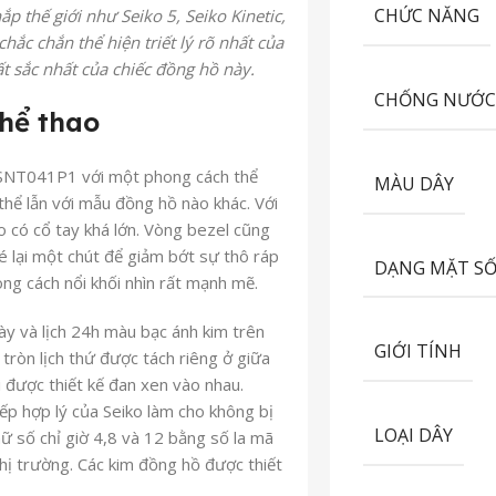
CHỨC NĂNG
p thế giới như Seiko 5, Seiko Kinetic,
ắc chắn thể hiện triết lý rõ nhất của
t sắc nhất của chiếc đồng hồ này.
CHỐNG NƯỚ
hể thao
 SNT041P1 với một phong cách thể
MÀU DÂY
thể lẫn với mẫu đồng hồ nào khác. Với
 có cổ tay khá lớn. Vòng bezel cũng
 lại một chút để giảm bớt sự thô ráp
DẠNG MẶT S
ng cách nổi khối nhìn rất mạnh mẽ.
gày và lịch 24h màu bạc ánh kim trên
GIỚI TÍNH
ròn lịch thứ được tách riêng ở giữa
lại được thiết kế đan xen vào nhau.
xếp hợp lý của Seiko làm cho không bị
LOẠI DÂY
hữ số chỉ giờ 4,8 và 12 bằng số la mã
 thị trường. Các kim đồng hồ được thiết