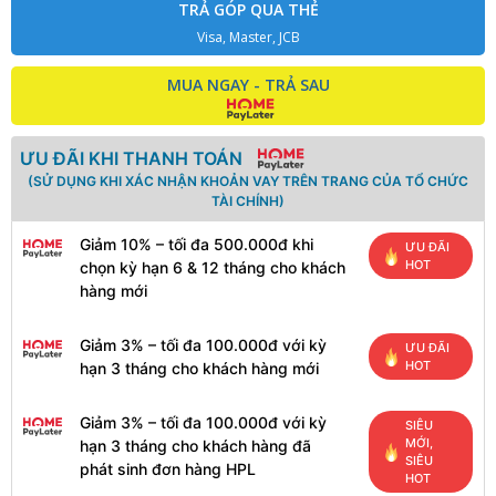
TRẢ GÓP QUA THẺ
Visa, Master, JCB
MUA NGAY - TRẢ SAU
ƯU ĐÃI KHI THANH TOÁN
(SỬ DỤNG KHI XÁC NHẬN KHOẢN VAY TRÊN TRANG CỦA TỔ CHỨC
TÀI CHÍNH)
Giảm 10% – tối đa 500.000đ khi
ƯU ĐÃI
HOT
chọn kỳ hạn 6 & 12 tháng cho khách
hàng mới
Giảm 3% – tối đa 100.000đ với kỳ
ƯU ĐÃI
HOT
hạn 3 tháng cho khách hàng mới
Giảm 3% – tối đa 100.000đ với kỳ
SIÊU
MỚI,
hạn 3 tháng cho khách hàng đã
SIÊU
phát sinh đơn hàng HPL
HOT