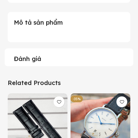
Mô tả sản phẩm
Đánh giá
Related Products
-35%
-