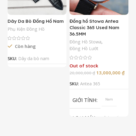
Dây Da Bò Đồng Hồ Nam
Đồng hồ Stowa Antea
Đ
Classic 365 Used Nam
A
Phụ Kiện Đồng Hồ
36.5MM
M
N
Đồng Hồ Stowa
,
Còn hàng
Đ
Đồng Hồ Lướt
Đ
SKU:
Dây da bò nam
Out of stock
13,000,000
₫
20,000,000
₫
2
SKU:
Antea 365
S
GIỚI TÍNH
Nam
LOẠI MÁY
Automatic
ETA 2824-2
Top Grade