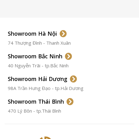
LOẠI KÍNH
Sapphire
LOẠI DÂY
Dây Da
Showroom Hà Nội
74 Thượng Đình - Thanh Xuân
CHẤT LIỆU VỎ
Thép
Không
Gỉ
Showroom Bắc Ninh
40 Nguyễn Trãi - tp.Bắc Ninh
ĐƯỜNG KÍNH
36.5mm
Showroom Hải Dương
CHỐNG NƯỚC
50m
98A Trần Hưng Đạo - tp.Hải Dương
Showroom Thái Bình
TÌNH TRẠNG
Đã qua
sử
470 Lý Bôn - tp.Thái Bình
dụng