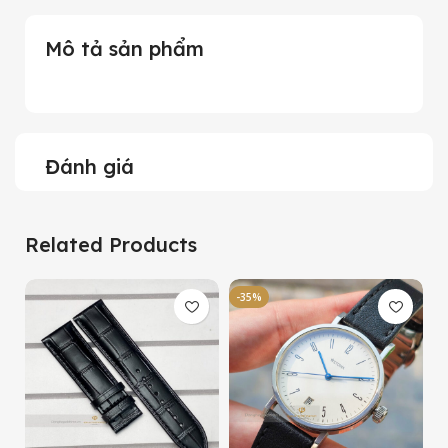
Mô tả sản phẩm
Đánh giá
Related Products
-35%
-