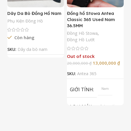
Dây Da Bò Đồng Hồ Nam
Đồng hồ Stowa Antea
Đ
Classic 365 Used Nam
A
Phụ Kiện Đồng Hồ
36.5MM
M
N
Đồng Hồ Stowa
,
Còn hàng
Đ
Đồng Hồ Lướt
Đ
SKU:
Dây da bò nam
Out of stock
13,000,000
₫
20,000,000
₫
2
SKU:
Antea 365
S
GIỚI TÍNH
Nam
LOẠI MÁY
Automatic
ETA 2824-2
Top Grade
LOẠI KÍNH
Sapphire