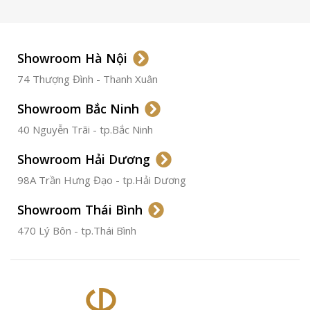
LOẠI DÂY
Dây Da
Showroom Hà Nội
74 Thượng Đình - Thanh Xuân
CHẤT LIỆU VỎ
Thép
Không
Gỉ
Showroom Bắc Ninh
40 Nguyễn Trãi - tp.Bắc Ninh
ĐƯỜNG KÍNH
36.5mm
Showroom Hải Dương
CHỐNG NƯỚC
50m
98A Trần Hưng Đạo - tp.Hải Dương
Showroom Thái Bình
TÌNH TRẠNG
Đã qua
sử
470 Lý Bôn - tp.Thái Bình
dụng