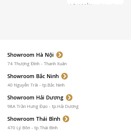
LOẠI MÁY
Automatic
ETA 2824-2
Top Grade
LOẠI KÍNH
Sapphire
LOẠI DÂY
Dây Da
Showroom Hà Nội
74 Thượng Đình - Thanh Xuân
CHẤT LIỆU VỎ
Thép
Không
Gỉ
Showroom Bắc Ninh
40 Nguyễn Trãi - tp.Bắc Ninh
ĐƯỜNG KÍNH
36.5mm
Showroom Hải Dương
CHỐNG NƯỚC
50m
98A Trần Hưng Đạo - tp.Hải Dương
Showroom Thái Bình
TÌNH TRẠNG
Đã qua
sử
470 Lý Bôn - tp.Thái Bình
dụng