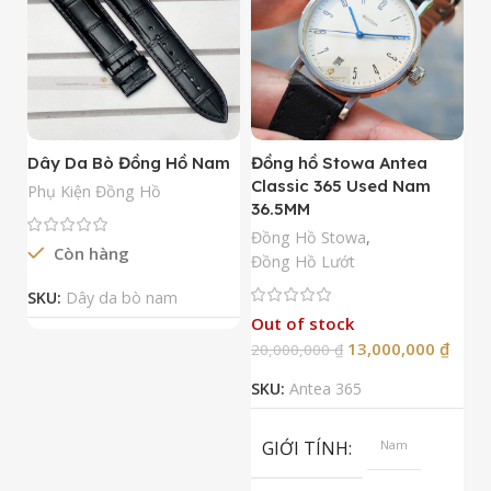
Dây Da Bò Đồng Hồ Nam
Đồng hồ Stowa Antea
Đ
Classic 365 Used Nam
A
Phụ Kiện Đồng Hồ
36.5MM
M
N
Đồng Hồ Stowa
,
Còn hàng
Đ
Đồng Hồ Lướt
Đ
SKU:
Dây da bò nam
Out of stock
13,000,000
₫
20,000,000
₫
2
SKU:
Antea 365
S
GIỚI TÍNH
Nam