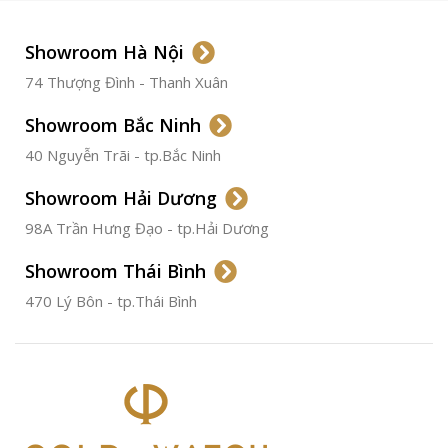
LOẠI DÂY
Dây Da
Showroom Hà Nội
74 Thượng Đình - Thanh Xuân
CHẤT LIỆU VỎ
Thép
Không
Gỉ
Showroom Bắc Ninh
40 Nguyễn Trãi - tp.Bắc Ninh
ĐƯỜNG KÍNH
36.5mm
Showroom Hải Dương
CHỐNG NƯỚC
50m
98A Trần Hưng Đạo - tp.Hải Dương
Showroom Thái Bình
TÌNH TRẠNG
Đã qua
sử
470 Lý Bôn - tp.Thái Bình
dụng