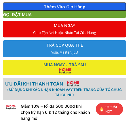
Thêm Vào Giỏ Hàng
GỌI ĐẶT MUA
MUA NGAY
Giao Tận Nơi Hoặc Nhận Tại Cửa Hàng
TRẢ GÓP QUA THẺ
Visa, Master, JCB
MUA NGAY - TRẢ SAU
ƯU ĐÃI KHI THANH TOÁN
(SỬ DỤNG KHI XÁC NHẬN KHOẢN VAY TRÊN TRANG CỦA TỔ CHỨC
TÀI CHÍNH)
Giảm 10% – tối đa 500.000đ khi
ƯU ĐÃI
HOT
chọn kỳ hạn 6 & 12 tháng cho khách
hàng mới