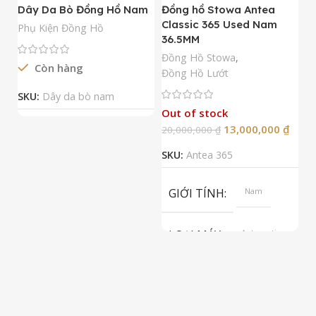
Dây Da Bò Đồng Hồ Nam
Đồng hồ Stowa Antea
Đ
Classic 365 Used Nam
A
Phụ Kiện Đồng Hồ
36.5MM
M
N
Đồng Hồ Stowa
,
Còn hàng
Đ
Đồng Hồ Lướt
Đ
SKU:
Dây da bò nam
Out of stock
13,000,000
₫
20,000,000
₫
2
SKU:
Antea 365
S
GIỚI TÍNH
Nam
LOẠI MÁY
Automatic
ETA 2824-2
Top Grade
LOẠI KÍNH
Sapphire