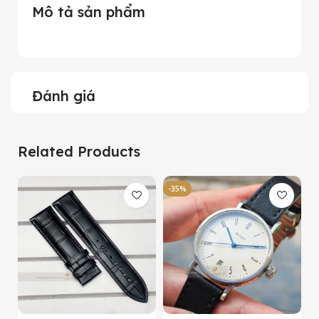
Mô tả sản phẩm
Đánh giá
Related Products
-35%
-