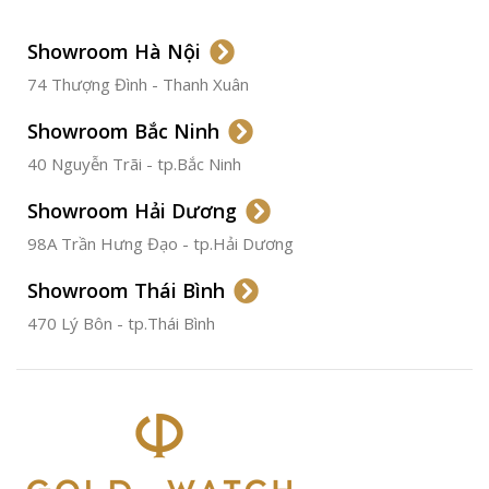
LOẠI DÂY
Dây Da
Showroom Hà Nội
74 Thượng Đình - Thanh Xuân
CHẤT LIỆU VỎ
Thép
Không
Gỉ
Showroom Bắc Ninh
40 Nguyễn Trãi - tp.Bắc Ninh
ĐƯỜNG KÍNH
36.5mm
Showroom Hải Dương
CHỐNG NƯỚC
50m
98A Trần Hưng Đạo - tp.Hải Dương
Showroom Thái Bình
TÌNH TRẠNG
Đã qua
sử
470 Lý Bôn - tp.Thái Bình
dụng