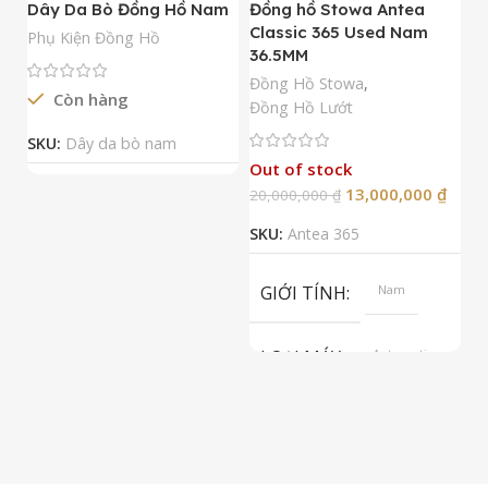
Dây Da Bò Đồng Hồ Nam
Đồng hồ Stowa Antea
Đ
Classic 365 Used Nam
A
Phụ Kiện Đồng Hồ
36.5MM
M
N
Đồng Hồ Stowa
,
Còn hàng
Đ
Đồng Hồ Lướt
Đ
SKU:
Dây da bò nam
Out of stock
13,000,000
₫
20,000,000
₫
2
SKU:
Antea 365
S
GIỚI TÍNH
Nam
LOẠI MÁY
Automatic
ETA 2824-2
Top Grade
LOẠI KÍNH
Sapphire