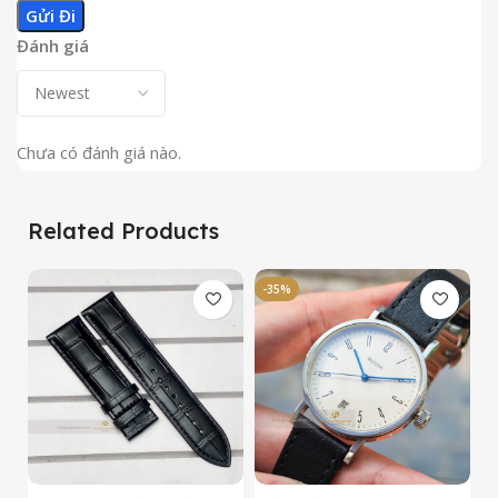
Đánh giá
Chưa có đánh giá nào.
Related Products
-35%
-