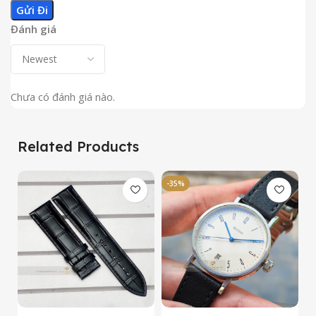
Đánh giá
Chưa có đánh giá nào.
Related Products
-35%
-