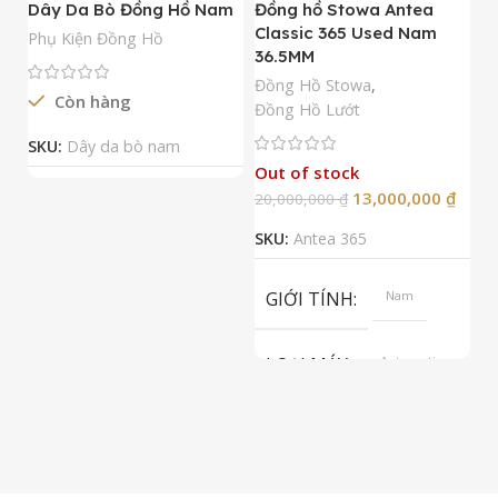
Dây Da Bò Đồng Hồ Nam
Đồng hồ Stowa Antea
Đ
Classic 365 Used Nam
A
Phụ Kiện Đồng Hồ
36.5MM
M
N
Đồng Hồ Stowa
,
Còn hàng
Đ
Đồng Hồ Lướt
Đ
SKU:
Dây da bò nam
Out of stock
13,000,000
₫
20,000,000
₫
2
SKU:
Antea 365
S
GIỚI TÍNH
Nam
LOẠI MÁY
Automatic
ETA 2824-2
Top Grade
LOẠI KÍNH
Sapphire