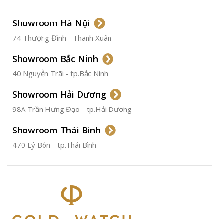
LOẠI DÂY
Dây Da
Showroom Hà Nội
74 Thượng Đình - Thanh Xuân
CHẤT LIỆU VỎ
Thép
Không
Gỉ
Showroom Bắc Ninh
40 Nguyễn Trãi - tp.Bắc Ninh
ĐƯỜNG KÍNH
36.5mm
Showroom Hải Dương
CHỐNG NƯỚC
50m
98A Trần Hưng Đạo - tp.Hải Dương
Showroom Thái Bình
TÌNH TRẠNG
Đã qua
sử
470 Lý Bôn - tp.Thái Bình
dụng