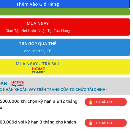
Thêm Vào Giỏ Hàng
MUA NGAY
Giao Tận Nơi Hoặc Nhận Tại Cửa Hàng
TRẢ GÓP QUA THẺ
Visa, Master, JCB
MUA NGAY - TRẢ SAU
OÁN
ÁC NHẬN KHOẢN VAY TRÊN TRANG CỦA TỔ CHỨC TÀI CHÍNH)
 500.000đ khi chọn kỳ hạn 6 & 12 tháng
ƯU ĐÃI HOT
ới
100.000đ với kỳ hạn 3 tháng cho khách
ƯU ĐÃI HOT