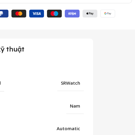
ỹ thuật
U
SRWatch
Nam
Automatic