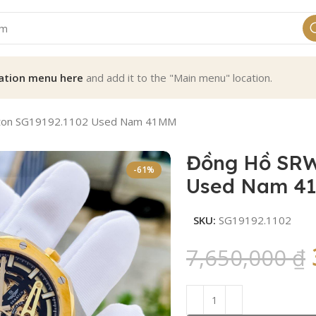
ation menu here
and add it to the "Main menu" location.
eton SG19192.1102 Used Nam 41MM
Đồng Hồ SRW
-61%
Used Nam 4
SKU:
SG19192.1102
7,650,000
₫