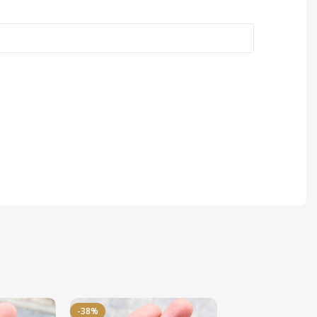
-38%
-50%