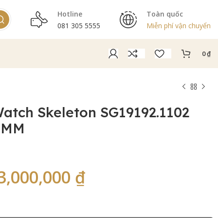
Hotline
Toàn quốc
081 305 5555
Miễn phí vận chuyển
0
₫
atch Skeleton SG19192.1102
1MM
3,000,000
₫