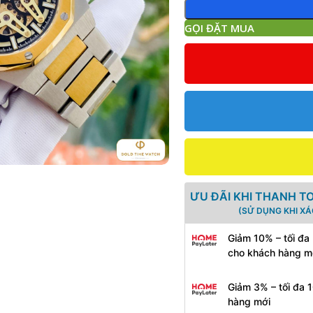
GỌI ĐẶT MUA
ƯU ĐÃI KHI THANH T
(SỬ DỤNG KHI X
Giảm 10% – tối đa
cho khách hàng m
Giảm 3% – tối đa 
hàng mới